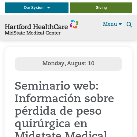
Our System
Giving
Menu
Se
t
Seminario web:
Información sobre
pérdida de peso
quirúrgica en